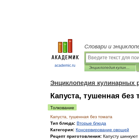
Словари и энциклоп
academic.ru
Энциклопедия кулинарных рецептов
Энциклопедия кулинарных 
Капуста, тушенная без 
Толкование
Капуста
,
тушенная
без
томата
Тип
блюда:
Вторые
блюда
Категория:
Консервирование
овощей
Рецепт
приготовления:
Капусту
шинкуют