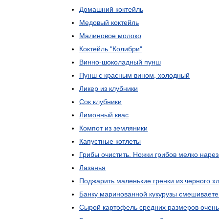
Домашний
коктейль
Медовый
коктейль
Малиновое
молоко
Коктейль
"
Колибри
"
Винно
-
шоколадный
пунш
Пунш
с
красным
вином
,
холодный
Ликер
из
клубники
Сок
клубники
Лимонный
квас
Компот
из
земляники
Капустные
котлеты
Грибы
очистить
.
Ножки
грибов
мелко
нарез
Лазанья
Поджарить
маленькие
гренки
из
черного
х
Банку
маринованной
кукурузы
смешиваете
Сырой
картофель
средних
размеров
очень