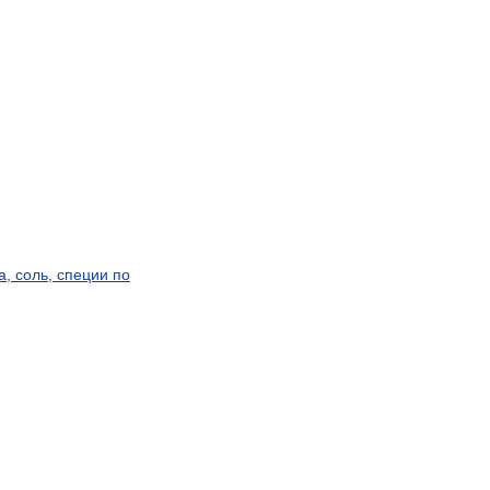
а
,
соль
,
специи
по