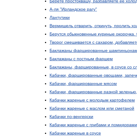
Берете
простоквашу
,
разбавляете
ее
холо
А
-
ля
"
Ирландское
рагу
"
Лантутики
Вермишель
отварить
,
откинуть
,
пролить
хо
Берутся
обыкновенные
куриные
окорочка
.
Творог
смешивается
с
сахаром
,
добавляет
Баклажаны
фаршированные
шампиньона
Баклажаны
с
постным
фаршем
Баклажаны
,
фаршированные
,
в
соусе
со
с
Кабачки
,
фаршированные
овощами
,
запеч
Кабачки
,
фаршированные
мясом
Кабачки
,
фаршированные
разной
зеленью
Кабачки
жареные
с
молодым
картофелем
Кабачки
жареные
с
маслом
или
сметаной
Кабачки
по
-
венгерски
Кабачки
жареные
с
грибами
и
помидорами
Кабачки
жареные
в
соусе