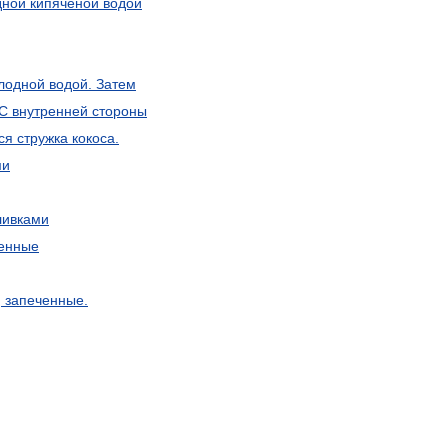
дной
кипяченой
водой
лодной
водой
.
Затем
С
внутренней
стороны
ся
стружка
кокоса
.
ми
ливками
енные
,
запеченные
.