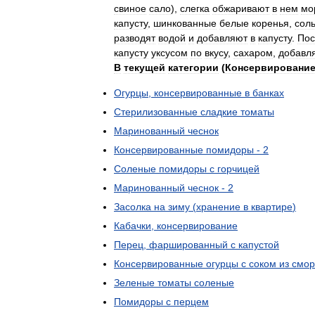
свиное
сало
),
слегка
обжаривают
в
нем
мо
капусту
,
шинкованные
белые
коренья
,
сол
разводят
водой
и
добавляют
в
капусту
.
Пос
капусту
уксусом
по
вкусу
,
сахаром
,
добавл
В
текущей
категории
(
Консервировани
Огурцы
,
консервированные
в
банках
Стерилизованные
сладкие
томаты
Маринованный
чеснок
Консервированные
помидоры
-
2
Соленые
помидоры
с
горчицей
Маринованный
чеснок
-
2
Засолка
на
зиму
(
хранение
в
квартире
)
Кабачки
,
консервирование
Перец
,
фаршированный
с
капустой
Консервированные
огурцы
с
соком
из
смо
Зеленые
томаты
соленые
Помидоры
с
перцем