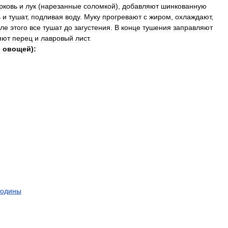
рковь
и
лук
(
нарезанные
соломкой
),
добавляют
шинкованную
ь
и
тушат
,
подливая
воду
.
Муку
прогревают
с
жиром
,
охлаждают
,
ле
этого
все
тушат
до
загустения
.
В
конце
тушения
заправляют
яют
перец
и
лавровый
лист
.
е
овощей
)
:
родины