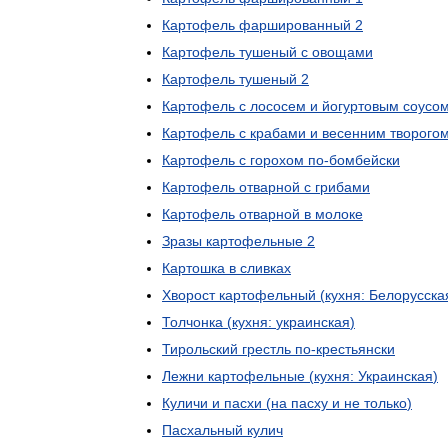
Картофель
фаршированный
2
Картофель
тушеный
с
овощами
Картофель
тушеный
2
Картофель
с
лососем
и
йогуртовым
соусо
Картофель
с
крабами
и
весенним
творого
Картофель
с
горохом
по
-
бомбейски
Картофель
отварной
с
грибами
Картофель
отварной
в
молоке
Зразы
картофельные
2
Картошка
в
сливках
Хворост
картофельный
(
кухня:
Белорусска
Толчонка
(
кухня:
украинская
)
Тирольский
грестль
по
-
крестьянски
Лежни
картофельные
(
кухня:
Украинская
)
Куличи
и
пасхи
(
на
пасху
и
не
только
)
Пасхальный
кулич