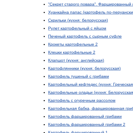
"
Секрет
старого
повара
".
Фаршированный
Хуанкайна
папас
(
картофель
по
-
перуански
Скрильки
(
кухня:
белорусская
)
Рулет
картофельный
с
яйцом
Печеный
картофель
с
сырным
суфле
Крокеты
картофельные
2
Клецки
картофельные
2
Клапшот
(
кухня:
английская
)
Картофлянники
(
кухня:
белорусская
)
Картофель
тушеный
с
грибами
Картофельный
кефтедес
(
кухня:
Греческая
Картофельные
оладьи
(
кухня:
Белорусска
Картофель
с
огуречным
рассолом
Картофельная
бабка
,
фаршированная
гри
Картофель
фаршированный
грибами
Картофель
фаршированный
грибами
2
Картофель
фаршированный
1