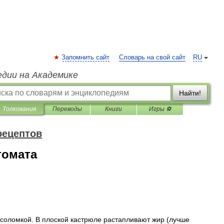
Запомнить сайт
Словарь на свой сайт
RU
едии на Академике
Найти!
Толкования
Переводы
Книги
Игры ⚽
рецептов
томата
соломкой
.
В
плоской
кастрюле
растапливают
жир
(
лучше