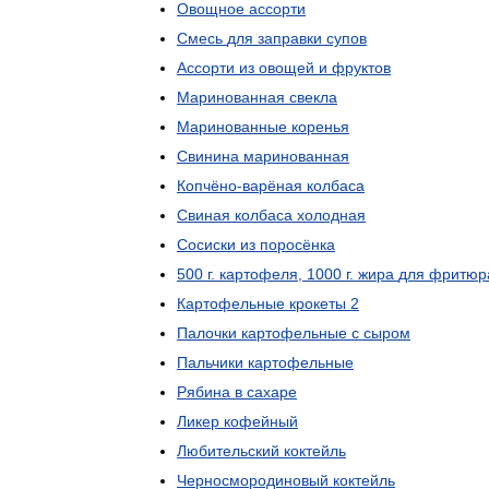
Овощное
ассорти
Смесь
для
заправки
супов
Ассорти
из
овощей
и
фруктов
Маринованная
свекла
Маринованные
коренья
Свинина
маринованная
Копчёно
-
варёная
колбаса
Свиная
колбаса
холодная
Сосиски
из
поросёнка
500
г
.
картофеля
,
1000
г
.
жира
для
фритюр
Картофельные
крокеты
2
Палочки
картофельные
с
сыром
Пальчики
картофельные
Рябина
в
сахаре
Ликер
кофейный
Любительский
коктейль
Черносмородиновый
коктейль