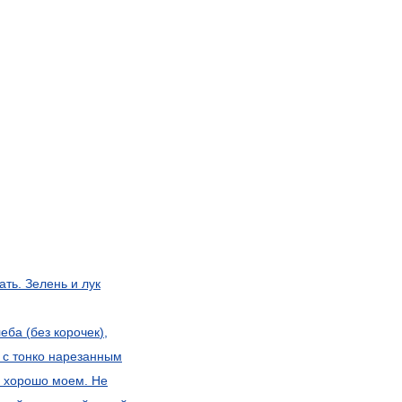
ать
.
Зелень
и
лук
леба
(
без
корочек
),
с
тонко
нарезанным
хорошо
моем
.
Не